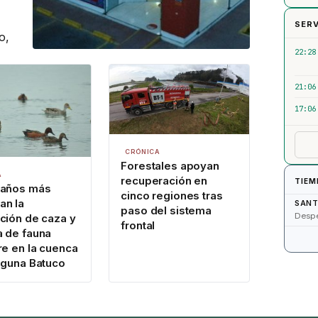
SERV
o,
22:28
21:06
17:06
CRÓNICA
Forestales apoyan
A
recuperación en
TIEM
 años más
cinco regiones tras
an la
SANT
paso del sistema
Desp
ición de caza y
frontal
a de fauna
re en la cuenca
laguna Batuco