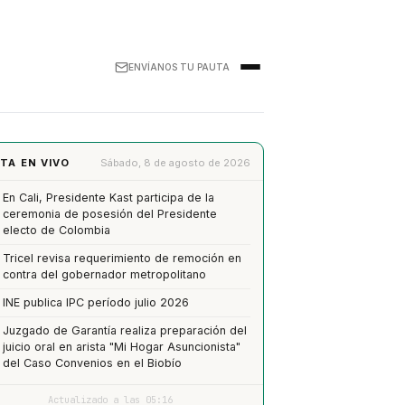
ENVÍANOS TU PAUTA
TA EN VIVO
Sábado, 8 de agosto de 2026
En Cali, Presidente Kast participa de la
ceremonia de posesión del Presidente
electo de Colombia
Tricel revisa requerimiento de remoción en
contra del gobernador metropolitano
INE publica IPC período julio 2026
Juzgado de Garantía realiza preparación del
juicio oral en arista "Mi Hogar Asuncionista"
del Caso Convenios en el Biobío
Actualizado a las 05:16