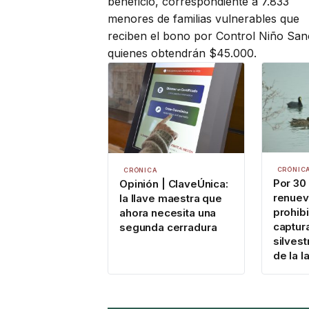
beneficio, correspondiente a 7.833
menores de familias vulnerables que
reciben el bono por Control Niño San
quienes obtendrán $45.000.
CRÓNIC
CRÓNICA
Por 30
Opinión | ClaveÚnica:
renuev
la llave maestra que
prohib
ahora necesita una
captur
segunda cerradura
silvest
de la 