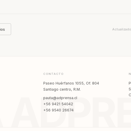
ios
Actualizado
CONTACTO
P
Paseo Huérfanos 1055, Of. 804
S
Santiago centro, R.M.
 ADPR
C
pauta@adprensa.cl
+56 9421 54042
+56 9540 26674